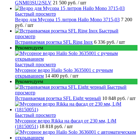
GNM03SU2/SLV
21 500 руб.
/ шт
Быстрый просмотр
Ведро для Мусора 15 литров Hailo Mono 3715-03
7 200
руб.
/ шт
Быстрый
просмотр
Встраиваемая розетка SFL Ring Inox
6 336 руб.
/ шт
Рекомендуем
Быстрый просмотр
Мусорное ведро Hailo Solo 3635001 c ручным
открыванием
14 400 руб.
/ шт
Рекомендуем
Быстрый
просмотр
Встраиваемая розетка SFL Eight черный
10 848 руб.
/ шт
Быстрый просмотр
Мусорное ведро Rikka на фасад от 230 мм, LjM
(18150051)
18 818 руб.
/ шт