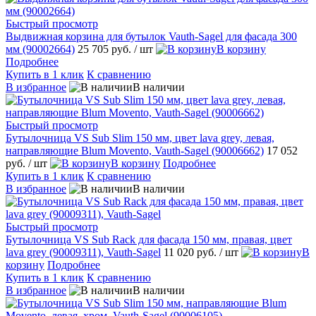
Быстрый просмотр
Выдвижная корзина для бутылок Vauth-Sagel для фасада 300
мм (90002664)
25 705 руб.
/ шт
В корзину
Подробнее
Купить в 1 клик
К сравнению
В избранное
В наличии
Быстрый просмотр
Бутылочница VS Sub Slim 150 мм, цвет lava grey, левая,
направляющие Blum Movento, Vauth-Sagel (90006662)
17 052
руб.
/ шт
В корзину
Подробнее
Купить в 1 клик
К сравнению
В избранное
В наличии
Быстрый просмотр
Бутылочница VS Sub Rack для фасада 150 мм, правая, цвет
lava grey (90009311), Vauth-Sagel
11 020 руб.
/ шт
В
корзину
Подробнее
Купить в 1 клик
К сравнению
В избранное
В наличии