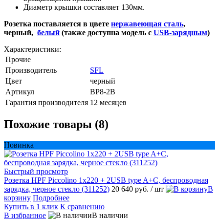
Диаметр крышки составляет 130мм.
Розетка поставляется в цвете
нержавеющая стал
ь
,
черный,
белый
(также доступна модель с
USB-зарядным
)
Характеристики:
Прочие
Производитель
SFL
Цвет
черный
Артикул
BP8-2B
Гарантия производителя
12 месяцев
Похожие товары (8)
Новинка
Быстрый просмотр
Розетка HPF Piccolino 1х220 + 2USB type A+C, беспроводная
зарядка, черное стекло (311252)
20 640 руб.
/ шт
В
корзину
Подробнее
Купить в 1 клик
К сравнению
В избранное
В наличии