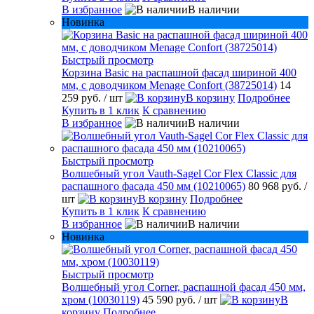
В избранное
В наличии
Новинка
Быстрый просмотр
Корзина Basic на распашной фасад шириной 400
мм, с доводчиком Menage Confort (38725014)
14
259 руб.
/ шт
В корзину
Подробнее
Купить в 1 клик
К сравнению
В избранное
В наличии
Быстрый просмотр
Волшебный угол Vauth-Sagel Cor Flex Classic для
распашного фасада 450 мм (10210065)
80 968 руб.
/
шт
В корзину
Подробнее
Купить в 1 клик
К сравнению
В избранное
В наличии
Новинка
Быстрый просмотр
Волшебный угол Corner, распашной фасад 450 мм,
хром (10030119)
45 590 руб.
/ шт
В
корзину
Подробнее