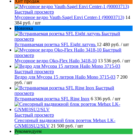
Хит продаж
Быстрый просмотр
Мусорное ведро Vauth-Sagel Envi Center-1 (90003713)
14
384 руб.
/ шт
Новинка
Быстрый
просмотр
Встраиваемая розетка SFL Eight латунь
12 480 руб.
/ шт
Быстрый
просмотр
Мусорное ведро Oko-Flex Hailo 3418-10
13 536 руб.
/ шт
Быстрый просмотр
Ведро для Мусора 15 литров Hailo Mono 3715-03
7 200
руб.
/ шт
Быстрый
просмотр
Встраиваемая розетка SFL Ring Inox
6 336 руб.
/ шт
Быстрый просмотр
Сенсорный выдвижной блок розеток Mebax LK-
GNM03SU2/SLV
21 500 руб.
/ шт
Рекомендуем