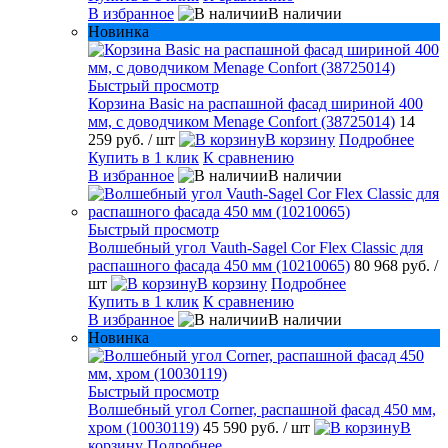
В избранное
В наличии
Новинка
Быстрый просмотр
Корзина Basic на распашной фасад шириной 400
мм, с доводчиком Menage Confort (38725014)
14
259 руб.
/ шт
В корзину
Подробнее
Купить в 1 клик
К сравнению
В избранное
В наличии
Быстрый просмотр
Волшебный угол Vauth-Sagel Cor Flex Classic для
распашного фасада 450 мм (10210065)
80 968 руб.
/
шт
В корзину
Подробнее
Купить в 1 клик
К сравнению
В избранное
В наличии
Новинка
Быстрый просмотр
Волшебный угол Corner, распашной фасад 450 мм,
хром (10030119)
45 590 руб.
/ шт
В
корзину
Подробнее