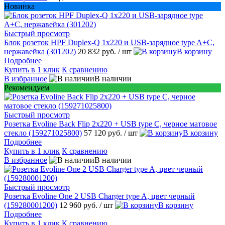
Новинка
Быстрый просмотр
Блок розеток HPF Duplex-Q 1х220 и USB-зарядное type A+C,
нержавейка (301202)
20 832 руб.
/ шт
В корзину
Подробнее
Купить в 1 клик
К сравнению
В избранное
В наличии
Рекомендуем
Быстрый просмотр
Розетка Evoline Back Flip 2х220 + USB type C, черное матовое
стекло (159271025800)
57 120 руб.
/ шт
В корзину
Подробнее
Купить в 1 клик
К сравнению
В избранное
В наличии
Быстрый просмотр
Розетка Evoline One 2 USB Charger type A, цвет черный
(159280001200)
12 960 руб.
/ шт
В корзину
Подробнее
Купить в 1 клик
К сравнению