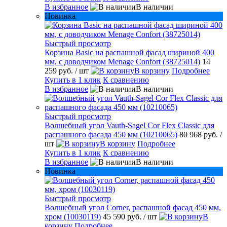
В избранное
В наличии
Новинка
Быстрый просмотр
Корзина Basic на распашной фасад шириной 400
мм, с доводчиком Menage Confort (38725014)
14
259 руб.
/ шт
В корзину
Подробнее
Купить в 1 клик
К сравнению
В избранное
В наличии
Быстрый просмотр
Волшебный угол Vauth-Sagel Cor Flex Classic для
распашного фасада 450 мм (10210065)
80 968 руб.
/
шт
В корзину
Подробнее
Купить в 1 клик
К сравнению
В избранное
В наличии
Новинка
Быстрый просмотр
Волшебный угол Corner, распашной фасад 450 мм,
хром (10030119)
45 590 руб.
/ шт
В
корзину
Подробнее