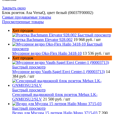
Закрыть окно
Блок розеток Asa VersaQ, цвет белый (06037F00002)
Самые продаваемые товары
Просмотренные товары
Хит продаж
Быстрый просмотр
Розетка Bachmann Elevator 928.002
19 968 руб.
/ шт
Быстрый
просмотр
Мусорное ведро Oko-Flex Hailo 3418-10
13 536 руб.
/ шт
Хит продаж
Быстрый просмотр
Мусорное ведро Vauth-Sagel Envi Center-1 (90003713)
14
384 руб.
/ шт
Быстрый просмотр
Сенсорный выдвижной блок розеток Mebax LK-
GNM03SU2/SLV
21 500 руб.
/ шт
Быстрый просмотр
Ведро для Мусора 15 литров Hailo Mono 3715-03
7 200