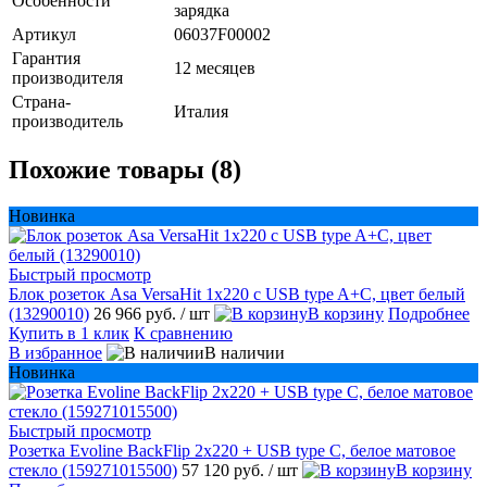
Особенности
зарядка
Артикул
06037F00002
Гарантия
12 месяцев
производителя
Страна-
Италия
производитель
Похожие товары (8)
Новинка
Быстрый просмотр
Блок розеток Asa VersaHit 1х220 с USB type A+C, цвет белый
(13290010)
26 966 руб.
/ шт
В корзину
Подробнее
Купить в 1 клик
К сравнению
В избранное
В наличии
Новинка
Быстрый просмотр
Розетка Evoline BackFlip 2х220 + USB type C, белое матовое
стекло (159271015500)
57 120 руб.
/ шт
В корзину