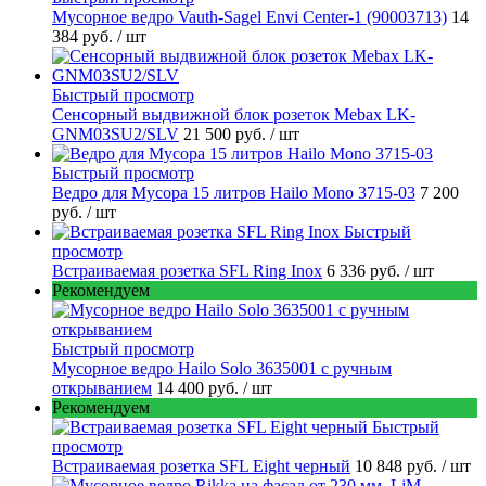
Мусорное ведро Vauth-Sagel Envi Center-1 (90003713)
14
384 руб.
/ шт
Быстрый просмотр
Сенсорный выдвижной блок розеток Mebax LK-
GNM03SU2/SLV
21 500 руб.
/ шт
Быстрый просмотр
Ведро для Мусора 15 литров Hailo Mono 3715-03
7 200
руб.
/ шт
Быстрый
просмотр
Встраиваемая розетка SFL Ring Inox
6 336 руб.
/ шт
Рекомендуем
Быстрый просмотр
Мусорное ведро Hailo Solo 3635001 c ручным
открыванием
14 400 руб.
/ шт
Рекомендуем
Быстрый
просмотр
Встраиваемая розетка SFL Eight черный
10 848 руб.
/ шт