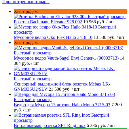
Просмотренные товары
Хит продаж
Быстрый просмотр
Розетка Bachmann Elevator 928.002
19 968 руб.
/ шт
Быстрый
просмотр
Мусорное ведро Oko-Flex Hailo 3418-10
13 536 руб.
/ шт
Хит продаж
Быстрый просмотр
Мусорное ведро Vauth-Sagel Envi Center-1 (90003713)
14
384 руб.
/ шт
Быстрый просмотр
Сенсорный выдвижной блок розеток Mebax LK-
GNM03SU2/SLV
21 500 руб.
/ шт
Быстрый просмотр
Ведро для Мусора 15 литров Hailo Mono 3715-03
7 200
руб.
/ шт
Быстрый
просмотр
Встраиваемая розетка SFL Ring Inox
6 336 руб.
/ шт