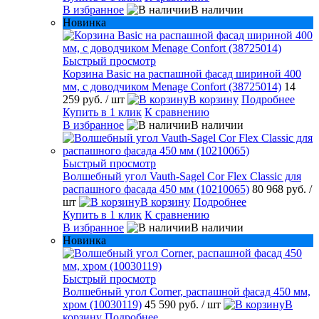
В избранное
В наличии
Новинка
Быстрый просмотр
Корзина Basic на распашной фасад шириной 400
мм, с доводчиком Menage Confort (38725014)
14
259 руб.
/ шт
В корзину
Подробнее
Купить в 1 клик
К сравнению
В избранное
В наличии
Быстрый просмотр
Волшебный угол Vauth-Sagel Cor Flex Classic для
распашного фасада 450 мм (10210065)
80 968 руб.
/
шт
В корзину
Подробнее
Купить в 1 клик
К сравнению
В избранное
В наличии
Новинка
Быстрый просмотр
Волшебный угол Corner, распашной фасад 450 мм,
хром (10030119)
45 590 руб.
/ шт
В
корзину
Подробнее