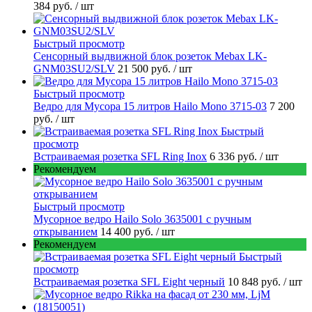
384 руб.
/ шт
Быстрый просмотр
Сенсорный выдвижной блок розеток Mebax LK-
GNM03SU2/SLV
21 500 руб.
/ шт
Быстрый просмотр
Ведро для Мусора 15 литров Hailo Mono 3715-03
7 200
руб.
/ шт
Быстрый
просмотр
Встраиваемая розетка SFL Ring Inox
6 336 руб.
/ шт
Рекомендуем
Быстрый просмотр
Мусорное ведро Hailo Solo 3635001 c ручным
открыванием
14 400 руб.
/ шт
Рекомендуем
Быстрый
просмотр
Встраиваемая розетка SFL Eight черный
10 848 руб.
/ шт