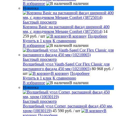
В избранное
В наличии
Новинка
Быстрый просмотр
Корзина Basic на распашной фасад шириной 400
мм, с доводчиком Menage Confort (38725014)
14
259 руб.
/ шт
В корзину
Подробнее
Купить в 1 клик
К сравнению
В избранное
В наличии
Быстрый просмотр
Волшебный угол Vauth-Sagel Cor Flex Classic для
распашного фасада 450 мм (10210065)
80 968 руб.
/
шт
В корзину
Подробнее
Купить в 1 клик
К сравнению
В избранное
В наличии
Новинка
Быстрый просмотр
Волшебный угол Corner, распашной фасад 450 мм,
хром (10030119)
45 590 руб.
/ шт
В
корзину
Подробнее