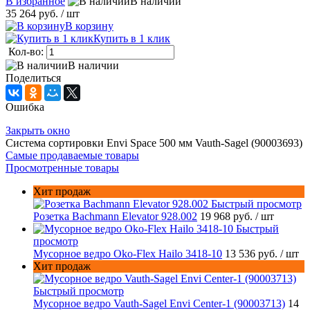
В избранное
В наличии
35 264 руб.
/ шт
В корзину
Купить в 1 клик
Кол-во:
В наличии
Поделиться
Ошибка
Закрыть окно
Система сортировки Envi Space 500 мм Vauth-Sagel (90003693)
Самые продаваемые товары
Просмотренные товары
Хит продаж
Быстрый просмотр
Розетка Bachmann Elevator 928.002
19 968 руб.
/ шт
Быстрый
просмотр
Мусорное ведро Oko-Flex Hailo 3418-10
13 536 руб.
/ шт
Хит продаж
Быстрый просмотр
Мусорное ведро Vauth-Sagel Envi Center-1 (90003713)
14