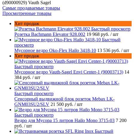
(d90000929) Vauth Sagel
Самые продаваемые товары
Просмотренные товары
Хит продаж
Быстрый просмотр
Розетка Bachmann Elevator 928.002
19 968 руб.
/ шт
Быстрый
просмотр
Мусорное ведро Oko-Flex Hailo 3418-10
13 536 руб.
/ шт
Хит продаж
Быстрый просмотр
Мусорное ведро Vauth-Sagel Envi Center-1 (90003713)
14
384 руб.
/ шт
Быстрый просмотр
Сенсорный выдвижной блок розеток Mebax LK-
GNM03SU2/SLV
21 500 руб.
/ шт
Быстрый просмотр
Ведро для Мусора 15 литров Hailo Mono 3715-03
7 200
руб.
/ шт
Быстрый