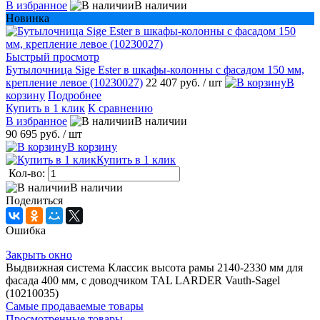
В избранное
В наличии
Новинка
Быстрый просмотр
Бутылочница Sige Ester в шкафы-колонны c фасадом 150 мм,
крепление левое (10230027)
22 407 руб.
/ шт
В
корзину
Подробнее
Купить в 1 клик
К сравнению
В избранное
В наличии
90 695 руб.
/ шт
В корзину
Купить в 1 клик
Кол-во:
В наличии
Поделиться
Ошибка
Закрыть окно
Выдвижная система Классик высота рамы 2140-2330 мм для
фасада 400 мм, с доводчиком TAL LARDER Vauth-Sagel
(10210035)
Самые продаваемые товары
Просмотренные товары