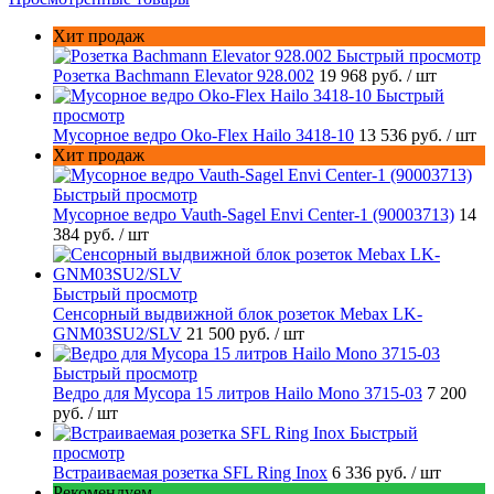
Хит продаж
Быстрый просмотр
Розетка Bachmann Elevator 928.002
19 968 руб.
/ шт
Быстрый
просмотр
Мусорное ведро Oko-Flex Hailo 3418-10
13 536 руб.
/ шт
Хит продаж
Быстрый просмотр
Мусорное ведро Vauth-Sagel Envi Center-1 (90003713)
14
384 руб.
/ шт
Быстрый просмотр
Сенсорный выдвижной блок розеток Mebax LK-
GNM03SU2/SLV
21 500 руб.
/ шт
Быстрый просмотр
Ведро для Мусора 15 литров Hailo Mono 3715-03
7 200
руб.
/ шт
Быстрый
просмотр
Встраиваемая розетка SFL Ring Inox
6 336 руб.
/ шт
Рекомендуем