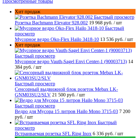
Просмотренные товары
Хит продаж
Быстрый просмотр
Розетка Bachmann Elevator 928.002
19 968 руб.
/ шт
Быстрый
просмотр
Мусорное ведро Oko-Flex Hailo 3418-10
13 536 руб.
/ шт
Хит продаж
Быстрый просмотр
Мусорное ведро Vauth-Sagel Envi Center-1 (90003713)
14
384 руб.
/ шт
Быстрый просмотр
Сенсорный выдвижной блок розеток Mebax LK-
GNM03SU2/SLV
21 500 руб.
/ шт
Быстрый просмотр
Ведро для Мусора 15 литров Hailo Mono 3715-03
7 200
руб.
/ шт
Быстрый
просмотр
Встраиваемая розетка SFL Ring Inox
6 336 руб.
/ шт