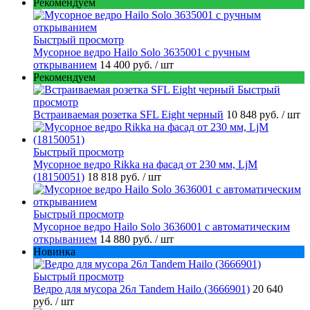
Рекомендуем
Быстрый просмотр
Мусорное ведро Hailo Solo 3635001 c ручным
открыванием
14 400 руб.
/ шт
Рекомендуем
Быстрый
просмотр
Встраиваемая розетка SFL Eight черный
10 848 руб.
/ шт
Быстрый просмотр
Мусорное ведро Rikka на фасад от 230 мм, LjM
(18150051)
18 818 руб.
/ шт
Быстрый просмотр
Мусорное ведро Hailo Solo 3636001 с автоматическим
открыванием
14 880 руб.
/ шт
Новинка
Быстрый просмотр
Ведро для мусора 26л Tandem Hailo (3666901)
20 640
руб.
/ шт