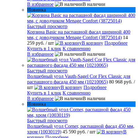
В избранное
В наличии
Новинка
Быстрый просмотр
Корзина Basic на распашной фасад шириной 400
мм, с доводчиком Menage Confort (38725014)
14
259 руб.
/ шт
В корзину
Подробнее
Купить в 1 клик
К сравнению
В избранное
В наличии
Быстрый просмотр
Волшебный угол Vauth-Sagel Cor Flex Classic для
распашного фасада 450 мм (10210065)
80 968 руб.
/
шт
В корзину
Подробнее
Купить в 1 клик
К сравнению
В избранное
В наличии
Новинка
Быстрый просмотр
Волшебный угол Corner, распашной фасад 450 мм,
хром (10030119)
45 590 руб.
/ шт
В
корзину
Подробнее