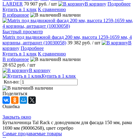
LARDER
70 907 руб.
/ шт
В корзину
Подробнее
Купить в 1 клик
К сравнению
В избранное
В наличии
Быстрый просмотр
Matrix под выдвижной фасад 200 мм, высота 1259-1659 мм, 4
корзины, антрацит (10030058)
39 382 руб.
/ шт
В
корзину
Подробнее
Купить в 1 клик
К сравнению
В избранное
В наличии
28 652 руб.
/ шт
В корзину
Купить в 1 клик
Кол-во:
В наличии
Поделиться
Ошибка
Закрыть окно
Бутылочница Tal Rack с доводчиком для фасада 150 мм, рама
1690 мм (90006268), цвет серебро
Самые продаваемые товары