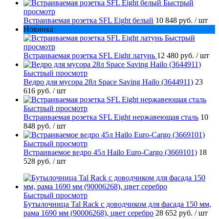
Быстрый
просмотр
Встраиваемая розетка SFL Eight белый
10 848 руб.
/ шт
Новинка
Быстрый
просмотр
Встраиваемая розетка SFL Eight латунь
12 480 руб.
/ шт
Быстрый просмотр
Ведро для мусора 28л Space Saving Hailo (3644911)
23
616 руб.
/ шт
Быстрый просмотр
Встраиваемая розетка SFL Eight нержавеющая сталь
10
848 руб.
/ шт
Быстрый просмотр
Встраиваемое ведро 45л Hailo Euro-Cargo (3669101)
18
528 руб.
/ шт
Быстрый просмотр
Бутылочница Tal Rack с доводчиком для фасада 150 мм,
рама 1690 мм (90006268), цвет серебро
28 652 руб.
/ шт