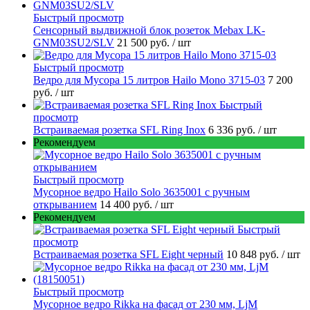
Быстрый просмотр
Сенсорный выдвижной блок розеток Mebax LK-
GNM03SU2/SLV
21 500 руб.
/ шт
Быстрый просмотр
Ведро для Мусора 15 литров Hailo Mono 3715-03
7 200
руб.
/ шт
Быстрый
просмотр
Встраиваемая розетка SFL Ring Inox
6 336 руб.
/ шт
Рекомендуем
Быстрый просмотр
Мусорное ведро Hailo Solo 3635001 c ручным
открыванием
14 400 руб.
/ шт
Рекомендуем
Быстрый
просмотр
Встраиваемая розетка SFL Eight черный
10 848 руб.
/ шт
Быстрый просмотр
Мусорное ведро Rikka на фасад от 230 мм, LjM