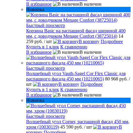
В избранное
В наличии
Новинка
Быстрый просмотр
Корзина Basic на распашной фасад шириной 400
мм, с доводчиком Menage Confort (38725014)
14
259 руб.
/ шт
В корзину
Подробнее
Купить в 1 клик
К сравнению
В избранное
В наличии
Быстрый просмотр
Волшебный угол Vauth-Sagel Cor Flex Classic для
распашного фасада 450 мм (10210065)
80 968 руб.
/
шт
В корзину
Подробнее
Купить в 1 клик
К сравнению
В избранное
В наличии
Новинка
Быстрый просмотр
Волшебный угол Corner, распашной фасад 450 мм,
хром (10030119)
45 590 руб.
/ шт
В
корзину
Подробнее