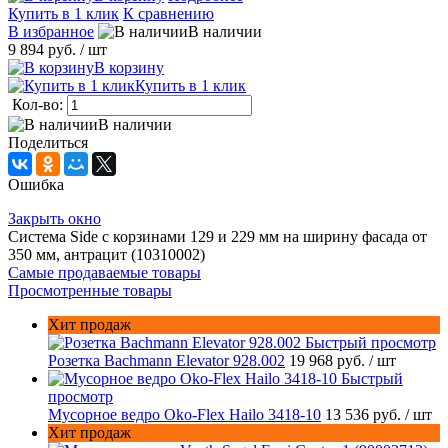
Купить в 1 клик
К сравнению
В избранное
В наличии
9 894 руб.
/ шт
В корзину
Купить в 1 клик
Кол-во:
В наличии
Поделиться
Ошибка
Закрыть окно
Система Side c корзинами 129 и 229 мм на ширину фасада от
350 мм, антрацит (10310002)
Самые продаваемые товары
Просмотренные товары
Хит продаж
Быстрый просмотр
Розетка Bachmann Elevator 928.002
19 968 руб.
/ шт
Быстрый
просмотр
Мусорное ведро Oko-Flex Hailo 3418-10
13 536 руб.
/ шт
Хит продаж