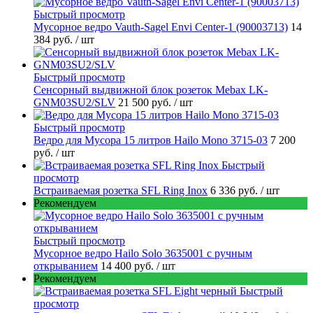
Быстрый просмотр
Мусорное ведро Vauth-Sagel Envi Center-1 (90003713)
14
384 руб.
/ шт
Быстрый просмотр
Сенсорный выдвижной блок розеток Mebax LK-
GNM03SU2/SLV
21 500 руб.
/ шт
Быстрый просмотр
Ведро для Мусора 15 литров Hailo Mono 3715-03
7 200
руб.
/ шт
Быстрый
просмотр
Встраиваемая розетка SFL Ring Inox
6 336 руб.
/ шт
Рекомендуем
Быстрый просмотр
Мусорное ведро Hailo Solo 3635001 c ручным
открыванием
14 400 руб.
/ шт
Рекомендуем
Быстрый
просмотр