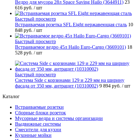
Ведро для мусора 28л Space Saving Hailo (3644911)
23
616 руб.
/ шт
Быстрый просмотр
Встраиваемая розетка SFL Eight нержавеющая сталь
10
848 руб.
/ шт
Быстрый просмотр
Встраиваемое ведро 45л Hailo Euro-Cargo (3669101)
18
528 руб.
/ шт
Быстрый просмотр
Система Side c корзинами 129 и 229 мм на ширину
фасада от 350 мм, антрацит (10310002)
9 894 руб.
/ шт
Каталог
Встраиваемые розетки
Сборные блоки розеток
Мусорные ведра и системы организации
Выдвижные системы
Смесители для кухни
Кухонные мойки