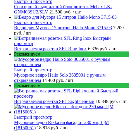
Быстрый просмотр
Сенсорный выдвижной блок розеток Mebax LK-
GNM03SU2/SLV
21 500 руб.
/ шт
Быстрый просмотр
Ведро для Мусора 15 литров Hailo Mono 3715-03
7 200
руб.
/ шт
Быстрый
просмотр
Встраиваемая розетка SFL Ring Inox
6 336 руб.
/ шт
Рекомендуем
Быстрый просмотр
Мусорное ведро Hailo Solo 3635001 c ручным
открыванием
14 400 руб.
/ шт
Рекомендуем
Быстрый
просмотр
Встраиваемая розетка SFL Eight черный
10 848 руб.
/ шт
Быстрый просмотр
Мусорное ведро Rikka на фасад от 230 мм, LjM
(18150051)
18 818 руб.
/ шт