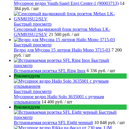
Мусорное ведро Vauth-Sagel Envi Center-1 (90003713)
14
384 руб.
/ шт
Быстрый просмотр
Сенсорный выдвижной блок розеток Mebax LK-
GNM03SU2/SLV
21 500 руб.
/ шт
Быстрый просмотр
Ведро для Мусора 15 литров Hailo Mono 3715-03
7 200
руб.
/ шт
Быстрый
просмотр
Встраиваемая розетка SFL Ring Inox
6 336 руб.
/ шт
Рекомендуем
Быстрый просмотр
Мусорное ведро Hailo Solo 3635001 c ручным
открыванием
14 400 руб.
/ шт
Рекомендуем
Быстрый
просмотр
Встраиваемая розетка SFL Eight черный
10 848 руб.
/ шт