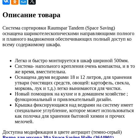
Описание товара
Система сортировки Raumspar Tandem (Space Saving)
оснащена шарикотелескопическими направляющими полного
и плавного выдвижения обеспечивающих полный доступ ко
всему содержимому шкафа.
Легко и быстро монтируется в шкаф шириной 500мм.
Система- напольного крепления очень компактна, и в то
же время, вместительна.
Оснащена двумя ведрами 18 и 12 литров, для хранения
утвари (чистящих средств, овощей: картофель, свекла,
морковь, лук и т.д.) легко вынимаются для чистки.
Новый помощник на кухне и в домашнем хозяйстве ;
функциональный и привлекательный дизайн.
Крышка фиксирующаяся над ведрами на систему имеет
специальное углубление, которое может использоваться
как полочка для хранения бытовой химии и прочих
мелочей.
Доступна модификация в цвете антрацит (темно-серый)
Ведро для мусора 30л Space Saving Hailo (3644901)