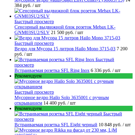
384 руб.
/ шт
Быстрый просмотр
Сенсорный выдвижной блок розеток Mebax LK-
GNM03SU2/SLV
21 500 руб.
/ шт
Быстрый просмотр
Ведро для Мусора 15 литров Hailo Mono 3715-03
7 200
руб.
/ шт
Быстрый
просмотр
Встраиваемая розетка SFL Ring Inox
6 336 руб.
/ шт
Рекомендуем
Быстрый просмотр
Мусорное ведро Hailo Solo 3635001 c ручным
открыванием
14 400 руб.
/ шт
Рекомендуем
Быстрый
просмотр
Встраиваемая розетка SFL Eight черный
10 848 руб.
/ шт