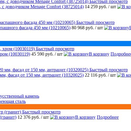
Быстрый просмотр
 с доводчиком Menage Confort (38725014)
14 259 руб.
/ шт
Быстрый просмотр
аспашного фасада 450 мм (10210065)
80 968 руб.
/ шт
Быстрый просмотр
ром (10030119)
45 590 руб.
/ шт
В корзину
Подробне
Быстрый просмотр
 мм, фасад от 150 мм, антрацит (10320025)
22 116 руб.
/ шт
усственный камень
веющая сталь
Быстрый просмотр
(гранит)
12 376 руб.
/ шт
В корзину
Подробнее