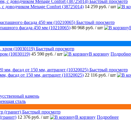
Быстрый просмотр
 с доводчиком Menage Confort (38725014)
14 259 руб.
/ шт
Быстрый просмотр
аспашного фасада 450 мм (10210065)
80 968 руб.
/ шт
Быстрый просмотр
ром (10030119)
45 590 руб.
/ шт
В корзину
Подробне
Быстрый просмотр
 мм, фасад от 150 мм, антрацит (10320025)
22 116 руб.
/ шт
усственный камень
веющая сталь
Быстрый просмотр
(гранит)
12 376 руб.
/ шт
В корзину
Подробнее