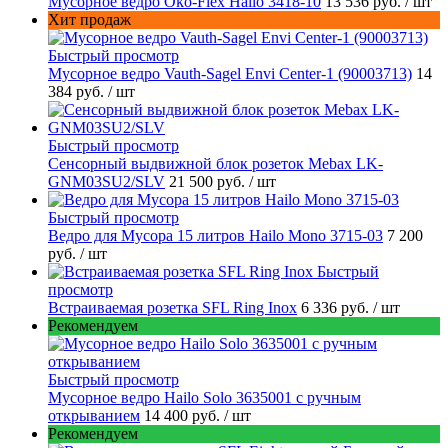
Мусорное ведро Oko-Flex Hailo 3418-10
13 536 руб.
/ шт
Хит продаж
Быстрый просмотр
Мусорное ведро Vauth-Sagel Envi Center-1 (90003713)
14
384 руб.
/ шт
Быстрый просмотр
Сенсорный выдвижной блок розеток Mebax LK-
GNM03SU2/SLV
21 500 руб.
/ шт
Быстрый просмотр
Ведро для Мусора 15 литров Hailo Mono 3715-03
7 200
руб.
/ шт
Быстрый
просмотр
Встраиваемая розетка SFL Ring Inox
6 336 руб.
/ шт
Рекомендуем
Быстрый просмотр
Мусорное ведро Hailo Solo 3635001 c ручным
открыванием
14 400 руб.
/ шт
Рекомендуем