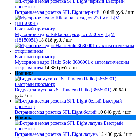
Быстрый
просмотр
Встраиваемая розетка SFL Eight черный
10 848 руб.
/ шт
Быстрый просмотр
Мусорное ведро Rikka на фасад от 230 мм, LjM
(18150051)
18 818 руб.
/ шт
Быстрый просмотр
Мусорное ведро Hailo Solo 3636001 с автоматическим
открыванием
14 880 руб.
/ шт
Новинка
Быстрый просмотр
Ведро для мусора 26л Tandem Hailo (3666901)
20 640
руб.
/ шт
Быстрый
просмотр
Встраиваемая розетка SFL Eight белый
10 848 руб.
/ шт
Новинка
Быстрый
просмотр
Встраиваемая розетка SFL Eight латунь
12 480 руб.
/ шт