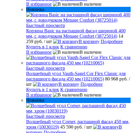
В избранное
В наличии
Новинка
Быстрый просмотр
Корзина Basic на распашной фасад шириной 400
мм, с доводчиком Menage Confort (38725014)
14
259 руб.
/ шт
В корзину
Подробнее
Купить в 1 клик
К сравнению
В избранное
В наличии
Быстрый просмотр
Волшебный угол Vauth-Sagel Cor Flex Classic для
распашного фасада 450 мм (10210065)
80 968 руб.
/
шт
В корзину
Подробнее
Купить в 1 клик
К сравнению
В избранное
В наличии
Новинка
Быстрый просмотр
Волшебный угол Corner, распашной фасад 450 мм,
хром (10030119)
45 590 руб.
/ шт
В
корзину
Подробнее