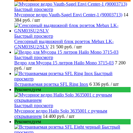
Быстрый просмотр
Мусорное ведро Vauth-Sagel Envi Center-1 (90003713)
14
384 руб.
/ шт
Быстрый просмотр
Сенсорный выдвижной блок розеток Mebax LK-
GNM03SU2/SLV
21 500 руб.
/ шт
Быстрый просмотр
Ведро для Мусора 15 литров Hailo Mono 3715-03
7 200
руб.
/ шт
Быстрый
просмотр
Встраиваемая розетка SFL Ring Inox
6 336 руб.
/ шт
Рекомендуем
Быстрый просмотр
Мусорное ведро Hailo Solo 3635001 c ручным
открыванием
14 400 руб.
/ шт
Рекомендуем
Быстрый
просмотр