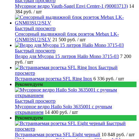
Быстрый просмотр
Мусорное ведро Vauth-Sagel Envi Center-1 (90003713)
14
384 руб.
/ шт
Быстрый просмотр
Сенсорный выдвижной блок розеток Mebax LK-
GNM03SU2/SLV
21 500 руб.
/ шт
Быстрый просмотр
Ведро для Мусора 15 литров Hailo Mono 3715-03
7 200
руб.
/ шт
Быстрый
просмотр
Встраиваемая розетка SFL Ring Inox
6 336 руб.
/ шт
Рекомендуем
Быстрый просмотр
Мусорное ведро Hailo Solo 3635001 c ручным
открыванием
14 400 руб.
/ шт
Рекомендуем
Быстрый
просмотр
Встраиваемая розетка SFL Eight черный
10 848 руб.
/ шт